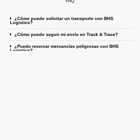
FAQ
¿Cómo puedo solicitar un transporte con BHS
Logistics?
¿Cómo puedo seguir mi envío en Track & Trace?
¿Puedo reservar mercancías peligrosas con BHS
Logistics?
¿Cómo obtengo un precio por mi transporte?
¿Cómo puedo venir a trabajar para BHS Logistics?
¿Qué hace BHS Logistics por el medio ambiente?
¿Cuál es la historia de BHS Logística?
¿BHS Logistics tiene una política de Código de
conducta?